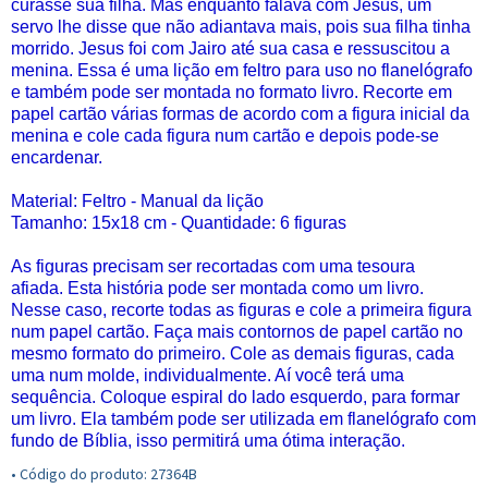
curasse sua filha. Mas enquanto falava com Jesus, um
servo lhe disse que não adiantava mais, pois sua filha tinha
morrido. Jesus foi com Jairo até sua casa e ressuscitou a
menina. Essa é uma lição em feltro para uso no flanelógrafo
e também pode ser montada no formato livro. Recorte em
papel cartão várias formas de acordo com a figura inicial da
menina e cole cada figura num cartão e depois pode-se
encardenar.
Material: Feltro - Manual da lição
Tamanho: 15x18 cm - Quantidade: 6 figuras
As figuras precisam ser recortadas com uma tesoura
afiada. Esta história pode ser montada como um livro.
Nesse caso, recorte todas as figuras e cole a primeira figura
num papel cartão. Faça mais contornos de papel cartão no
mesmo formato do primeiro. Cole as demais figuras, cada
uma num molde, individualmente. Aí você terá uma
sequência. Coloque espiral do lado esquerdo, para formar
um livro. Ela também pode ser utilizada em flanelógrafo com
fundo de Bíblia, isso permitirá uma ótima interação.
• Código do produto: 27364B