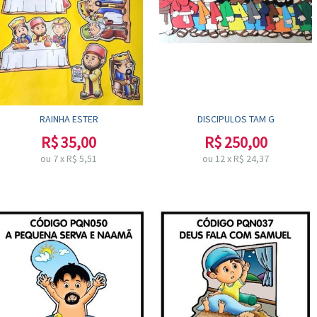
RAINHA ESTER
DISCIPULOS TAM G
R$
35,00
R$
250,00
ou
7
x
R$
5,51
ou
12
x
R$
24,37