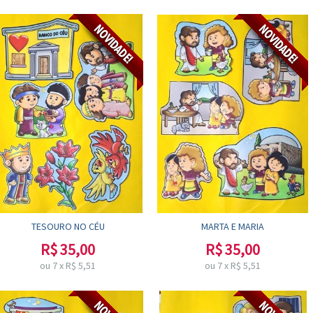
TESOURO NO CÉU
MARTA E MARIA
R$
35,00
R$
35,00
ou
7
x
R$
5,51
ou
7
x
R$
5,51