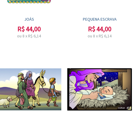
JOÁS
PEQUENA ESCRAVA
R$
44,00
R$
44,00
ou
8
x
R$
6,14
ou
8
x
R$
6,14