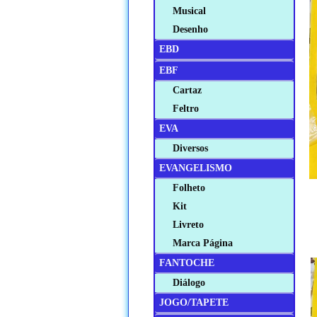
Musical
Desenho
EBD
EBF
Cartaz
Feltro
EVA
Diversos
EVANGELISMO
Folheto
Kit
Livreto
Marca Página
FANTOCHE
Diálogo
JOGO/TAPETE