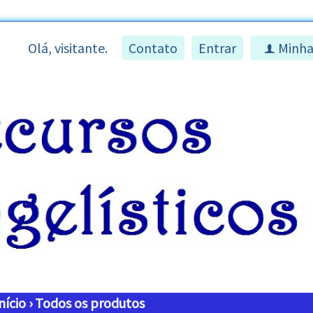
Olá, visitante.
Contato
Entrar
Minha
f
nício
›
Todos os produtos