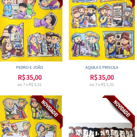
PEDRO E JOÃO
AQUILA E PRISCILA
R$
35,00
R$
35,00
ou
7
x
R$
5,51
ou
7
x
R$
5,51