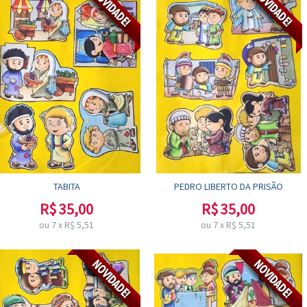
TABITA
PEDRO LIBERTO DA PRISÃO
R$
35,00
R$
35,00
ou
7
x
R$
5,51
ou
7
x
R$
5,51