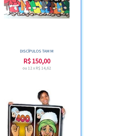
DISCÍPULOS TAM M
R$
150,00
ou
12
x
R$
14,62