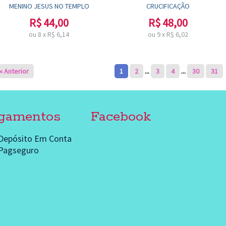
MENINO JESUS NO TEMPLO
CRUCIFICAÇÃO
R$
44,00
R$
48,00
ou
8
x
R$
6,14
ou
9
x
R$
6,02
« Anterior
1
2
...
3
4
...
30
31
gamentos
Facebook
 Depósito Em Conta
Pagseguro