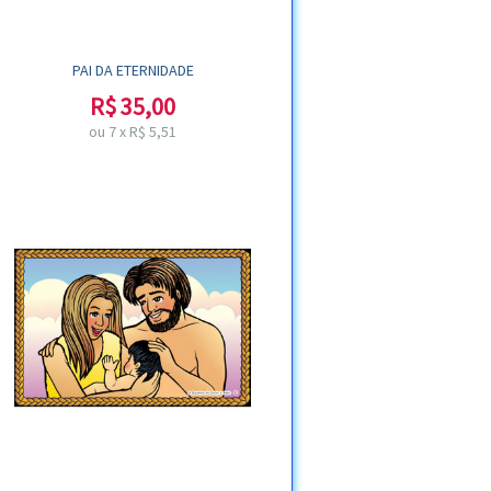
PAI DA ETERNIDADE
R$
35,00
ou
7
x
R$
5,51