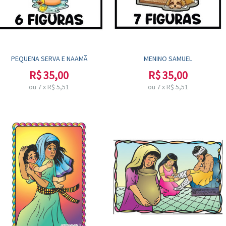
PEQUENA SERVA E NAAMÃ
MENINO SAMUEL
R$
35,00
R$
35,00
ou
7
x
R$
5,51
ou
7
x
R$
5,51