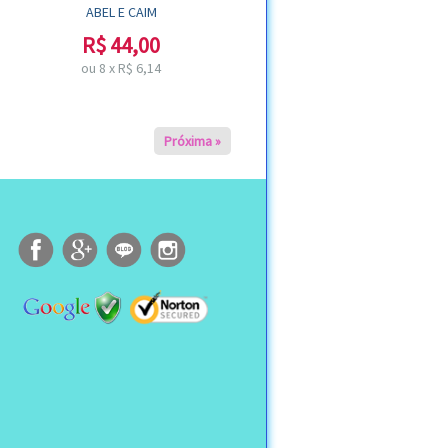
ABEL E CAIM
R$
44,00
ou
8
x
R$
6,14
Próxima »