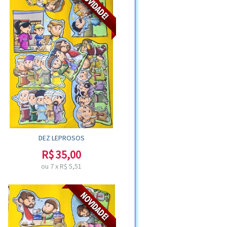
DEZ LEPROSOS
R$
35,00
ou
7
x
R$
5,51