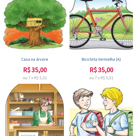
Casa na árvore
Bicicleta Vermelha (A)
R$
35,00
R$
35,00
ou
7
x
R$
5,51
ou
7
x
R$
5,51