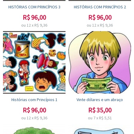
HISTÓRIAS COM PRINCÍPIOS 3
HISTÓRIAS COM PRINCÍPIOS 2
R$
96,00
R$
96,00
ou
12
x
R$
9,36
ou
12
x
R$
9,36
Histórias com Princípios 1
Vinte dólares e um abraço
R$
96,00
R$
35,00
ou
12
x
R$
9,36
ou
7
x
R$
5,51