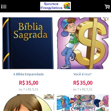
4
.
A Bíblia Emparedada
Você é rico?
R$
35,00
R$
35,00
ou
7
x
R$
5,51
ou
7
x
R$
5,51