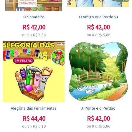
O Sapateiro
O Amigo que Perdoou
R$
42,00
R$
42,00
ou
8
x
R$
5,86
ou
8
x
R$
5,86
Alegoria das Ferramentas
A Ponte e o Perdão
R$
44,40
R$
42,00
ou
8
x
R$
6,19
ou
8
x
R$
5,86