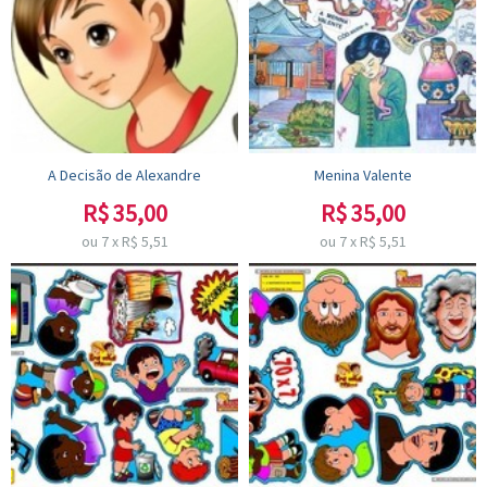
A Decisão de Alexandre
Menina Valente
R$
35,00
R$
35,00
ou
7
x
R$
5,51
ou
7
x
R$
5,51