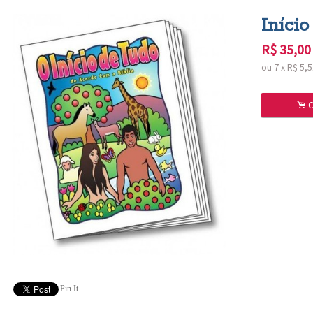
Início
R$
35,00
ou
7
x
R$
5,5
.
C
Pin It