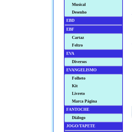
Musical
Desenho
EBD
EBF
Cartaz
Feltro
EVA
Diversos
EVANGELISMO
Folheto
Kit
Livreto
Marca Página
FANTOCHE
Diálogo
JOGO/TAPETE