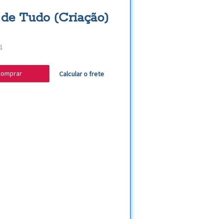
 de Tudo (Criação)
1
omprar
Calcular o frete