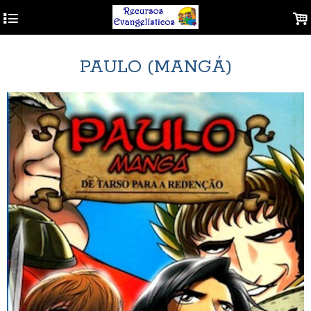
4
.
PAULO (MANGÁ)