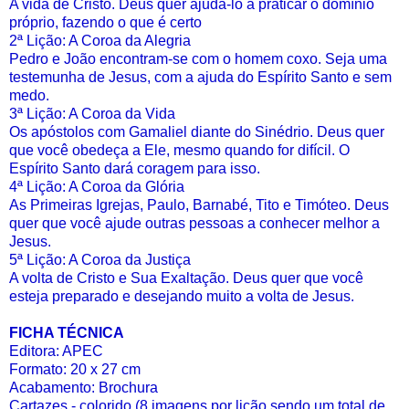
A vida de Cristo. Deus quer ajudá-lo a praticar o domínio
próprio, fazendo o que é certo
2ª Lição: A Coroa da Alegria
Pedro e João encontram-se com o homem coxo. Seja uma
testemunha de Jesus, com a ajuda do Espírito Santo e sem
medo.
3ª Lição: A Coroa da Vida
Os apóstolos com Gamaliel diante do Sinédrio. Deus quer
que você obedeça a Ele, mesmo quando for difícil. O
Espírito Santo dará coragem para isso.
4ª Lição: A Coroa da Glória
As Primeiras Igrejas, Paulo, Barnabé, Tito e Timóteo. Deus
quer que você ajude outras pessoas a conhecer melhor a
Jesus.
5ª Lição: A Coroa da Justiça
A volta de Cristo e Sua Exaltação. Deus quer que você
esteja preparado e desejando muito a volta de Jesus.
FICHA TÉCNICA
Editora: APEC
Formato: 20 x 27 cm
Acabamento: Brochura
Cartazes - colorido (8 imagens por lição sendo um total de