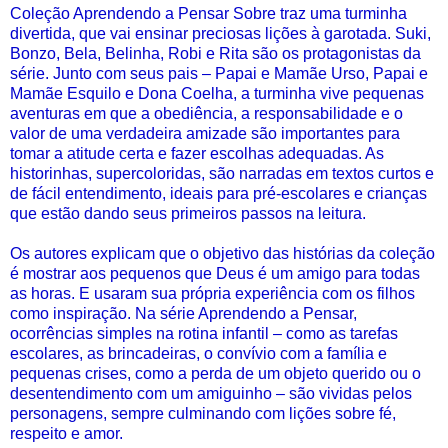
Coleção Aprendendo a Pensar Sobre traz uma turminha
divertida, que vai ensinar preciosas lições à garotada. Suki,
Bonzo, Bela, Belinha, Robi e Rita são os protagonistas da
série. Junto com seus pais – Papai e Mamãe Urso, Papai e
Mamãe Esquilo e Dona Coelha, a turminha vive pequenas
aventuras em que a obediência, a responsabilidade e o
valor de uma verdadeira amizade são importantes para
tomar a atitude certa e fazer escolhas adequadas. As
historinhas, supercoloridas, são narradas em textos curtos e
de fácil entendimento, ideais para pré-escolares e crianças
que estão dando seus primeiros passos na leitura.
Os autores explicam que o objetivo das histórias da coleção
é mostrar aos pequenos que Deus é um amigo para todas
as horas. E usaram sua própria experiência com os filhos
como inspiração. Na série Aprendendo a Pensar,
ocorrências simples na rotina infantil – como as tarefas
escolares, as brincadeiras, o convívio com a família e
pequenas crises, como a perda de um objeto querido ou o
desentendimento com um amiguinho – são vividas pelos
personagens, sempre culminando com lições sobre fé,
respeito e amor.