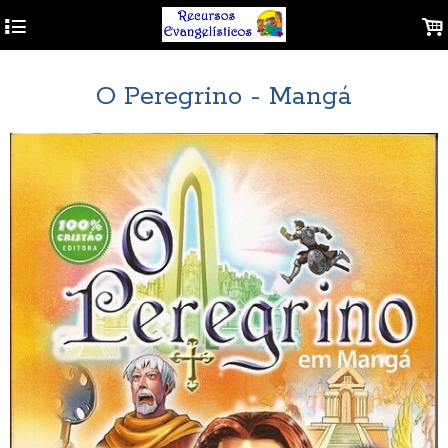
4
.
O Peregrino - Mangá