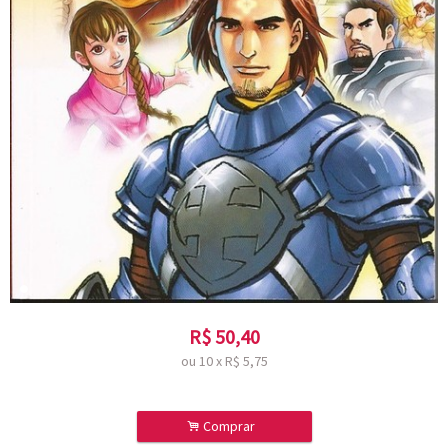
R$
50,40
ou
10
x
R$
5,75
.
Comprar