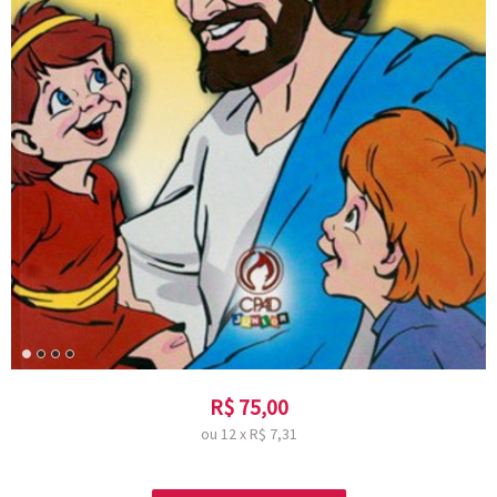
R$
75,00
ou
12
x
R$
7,31