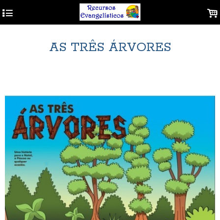
4
.
AS TRÊS ÁRVORES